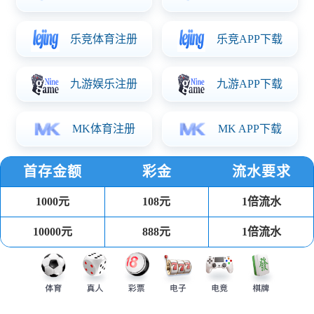
金州勇士队在与菲尼克斯太阳队的激烈对决中，遭遇
了一次罕见的吹罚风暴。主裁判斯科特·福斯特在比赛
中连续吹罚了勇士队四次移动掩护犯规，这一系列判
罚直接影响了比赛的走势，最终勇士队以微弱劣势惜
败。赛后，勇士主帅史蒂夫·科尔在面对记者提问时，
选择拒绝评论该裁判的具体表现，只含糊表示“裁判也
是比赛的一部分”，引发了外界对判罚尺度的广泛讨
论。